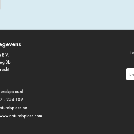
egevens
La
s B.V.
weg 3b
drecht
E-m
uralspices.nl
97 - 254 109
turalspices.be
www.naturalspices.com