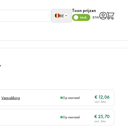
Toon prijzen
Taal
BE
incl.
BTW
r
€ 12,06
Verpakking
Op voorraad
€ 25,70
Op voorraad