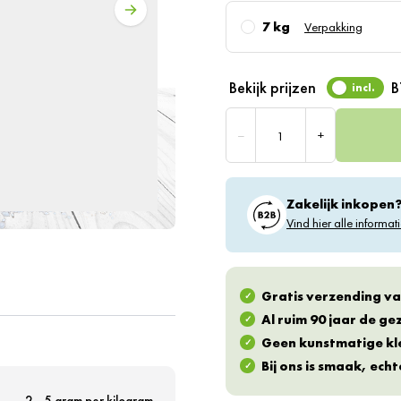
7 kg
Verpakking
Bekijk prijzen
incl.
Aantal
–
+
Zakelijk inkopen
Vind hier alle informati
Gratis verzending va
Al ruim 90 jaar de g
Geen kunstmatige kl
Bij ons is smaak, ech
2 - 5 gram per kilogram