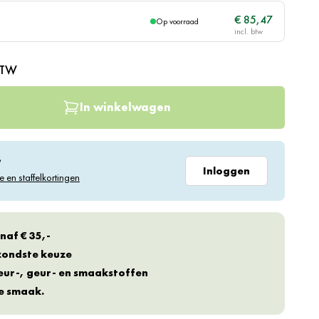
€ 85,47
Op voorraad
BTW
In winkelwagen
?
Inloggen
e en staffelkortingen
naf € 35,-
ezondste keuze
eur-, geur- en smaakstoffen
te smaak.