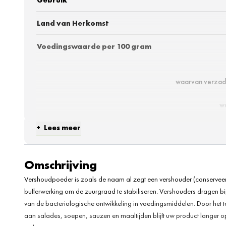
Land van Herkomst
Voedingswaarde per 100 gram
waarvan verzad
w
Lees meer
Omschrijving
Vershoudpoeder is zoals de naam al zegt een vershouder (conserveerm
bufferwerking om de zuurgraad te stabiliseren. Vershouders dragen bij
van de bacteriologische ontwikkeling in voedingsmiddelen. Door he
aan salades, soepen, sauzen en maaltijden blijft uw product langer 