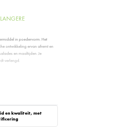
 LANGERE
rmiddel in poedervorm. Het
che ontwikkeling ervan afremt en
alades en maaltijden. Je
dt verlengd.
reiken. Je gebruikt slechts twee
s vershoudpoeder in verschillende
 gram 2 of 7 kilo kopen. Handig
asis met vershoudpoeder werken.
d en kwaliteit, met
ificering