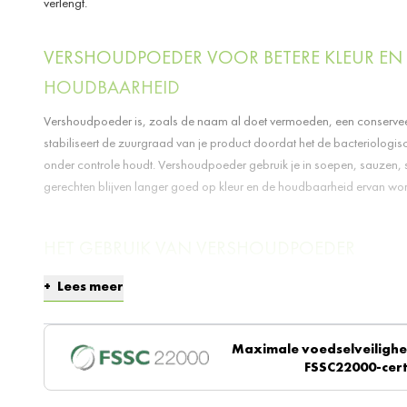
verlengt.
VERSHOUDPOEDER VOOR BETERE KLEUR EN
HOUDBAARHEID
Vershoudpoeder is, zoals de naam al doet vermoeden, een conservee
stabiliseert de zuurgraad van je product doordat het de bacteriologis
onder controle houdt. Vershoudpoeder gebruik je in soepen, sauzen, s
gerechten blijven langer goed op kleur en de houdbaarheid ervan wor
HET GEBRUIK VAN VERSHOUDPOEDER
Van vershoudpoeder heb je niet veel nodig om het gewenste effect te be
Lees meer
tot vijf gram per kilo aan voedingsmiddelen. Je kunt bij Natural Spice
verpakkingsgrootten online bestellen. Je kunt een verpakking van 600
voor zowel hobbykoks als professionele chefs die op regelmatiger b
Maximale voedselveilighei
FSSC22000-cert