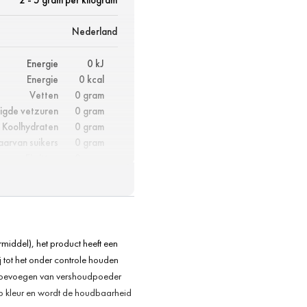
Nederland
Energie
0 kJ
Energie
0 kcal
Vetten
0 gram
igde vetzuren
0 gram
Koolhydraten
0 gram
aarvan suikers
0 gram
Eiwitten
0 gram
Vezels
0 gram
Zout
82,7 gram
iddel), het product heeft een
 tot het onder controle houden
t toevoegen van vershoudpoeder
op kleur en wordt de houdbaarheid