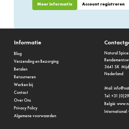
Meer informatie
Account registreren
Informatie
Contactg
Natural Spice
Blog
Rendements
Verzending en Bezorging
3641 SK Mij
Betalen
Nederland
Retourneren
Werken bij
Mail:
info@nat
Contact
Tel:
+31 (0)2
Over Ons
België:
www.na
Privacy Policy
International:
Algemene voorwaarden